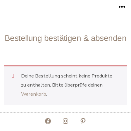
Zum
Me
Inhalt
springen
Bestellung bestätigen & absenden
Deine Bestellung scheint keine Produkte
zu enthalten. Bitte überprüfe deinen
Warenkorb
.
Facebook
Instagram
Pinterest