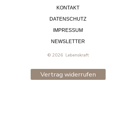
in
in
in
KONTAKT
neuem
neuem
neuem
DATENSCHUTZ
Tab
Tab
Tab
IMPRESSUM
öffnen
öffnen
öffnen
NEWSLETTER
© 2026
Lebenskraft
Vertrag widerrufen