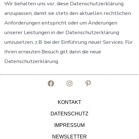
Wir behalten uns vor, diese Datenschutzerklärung
anzupassen, damit sie stets den aktuellen rechtlichen
Anforderungen entspricht oder um Änderungen
unserer Leistungen in der Datenschutzerklärung
umzusetzen, z.B. bei der Einführung neuer Services. Für
Ihren erneuten Besuch gilt dann die neue
Datenschutzerklärung.
Facebook
Instagram
Pinterest
in
in
in
KONTAKT
neuem
neuem
neuem
DATENSCHUTZ
Tab
Tab
Tab
IMPRESSUM
öffnen
öffnen
öffnen
NEWSLETTER