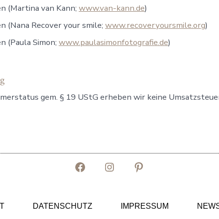
n (Martina van Kann;
www.van-kann.de
)
n (Nana Recover your smile;
www.recoveryoursmile.org
)
n (Paula Simon;
www.paulasimonfotografie.de
)
ng
merstatus gem. § 19 UStG erheben wir keine Umsatzsteuer
Facebook
Instagram
Pinterest
in
in
in
neuem
neuem
neuem
T
DATENSCHUTZ
IMPRESSUM
NEWS