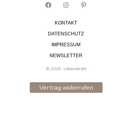
Facebook
Instagram
Pinterest
in
in
in
KONTAKT
neuem
neuem
neuem
DATENSCHUTZ
Tab
Tab
Tab
IMPRESSUM
öffnen
öffnen
öffnen
NEWSLETTER
© 2026
Lebenskraft
Vertrag widerrufen