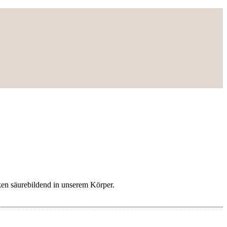
ken säurebildend in unserem Körper.
F