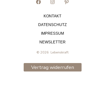
Facebook
Instagram
Pinterest
in
in
in
KONTAKT
neuem
neuem
neuem
DATENSCHUTZ
Tab
Tab
Tab
IMPRESSUM
öffnen
öffnen
öffnen
NEWSLETTER
© 2026
Lebenskraft
Vertrag widerrufen