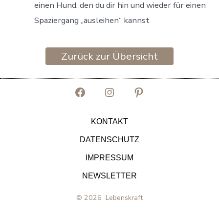
einen Hund, den du dir hin und wieder für einen
Spaziergang „ausleihen“ kannst
Zurück zur Übersicht
Facebook
Instagram
Pinterest
in
in
in
KONTAKT
neuem
neuem
neuem
DATENSCHUTZ
Tab
Tab
Tab
IMPRESSUM
öffnen
öffnen
öffnen
NEWSLETTER
© 2026
Lebenskraft