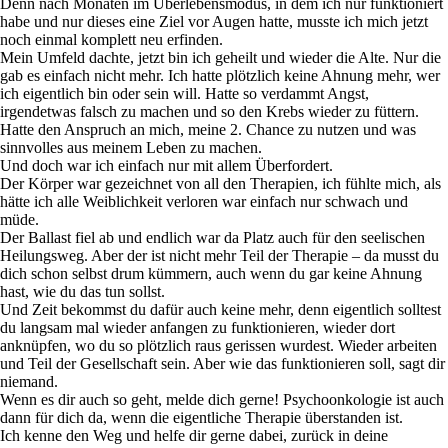
Denn nach Monaten im Überlebensmodus, in dem ich nur funktioniert
habe und nur dieses eine Ziel vor Augen hatte, musste ich mich jetzt
noch einmal komplett neu erfinden.
Mein Umfeld dachte, jetzt bin ich geheilt und wieder die Alte. Nur die
gab es einfach nicht mehr. Ich hatte plötzlich keine Ahnung mehr, wer
ich eigentlich bin oder sein will. Hatte so verdammt Angst,
irgendetwas falsch zu machen und so den Krebs wieder zu füttern.
Hatte den Anspruch an mich, meine 2. Chance zu nutzen und was
sinnvolles aus meinem Leben zu machen.
Und doch war ich einfach nur mit allem Überfordert.
Der Körper war gezeichnet von all den Therapien, ich fühlte mich, als
hätte ich alle Weiblichkeit verloren war einfach nur schwach und
müde.
Der Ballast fiel ab und endlich war da Platz auch für den seelischen
Heilungsweg. Aber der ist nicht mehr Teil der Therapie – da musst du
dich schon selbst drum kümmern, auch wenn du gar keine Ahnung
hast, wie du das tun sollst.
Und Zeit bekommst du dafür auch keine mehr, denn eigentlich solltest
du langsam mal wieder anfangen zu funktionieren, wieder dort
anknüpfen, wo du so plötzlich raus gerissen wurdest. Wieder arbeiten
und Teil der Gesellschaft sein. Aber wie das funktionieren soll, sagt dir
niemand.
Wenn es dir auch so geht, melde dich gerne! Psychoonkologie ist auch
dann für dich da, wenn die eigentliche Therapie überstanden ist.
Ich kenne den Weg und helfe dir gerne dabei, zurück in deine