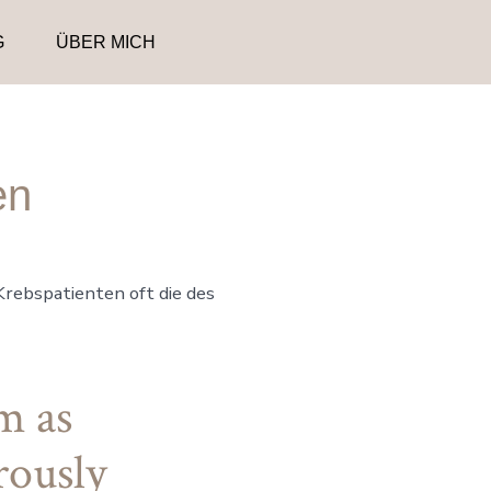
G
ÜBER MICH
en
rebspatienten oft die des
m as
rously