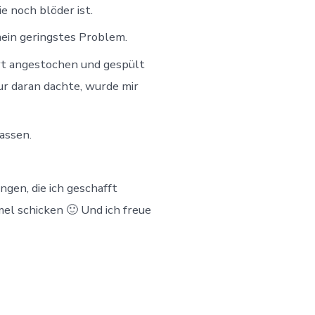
 noch blöder ist.
mein geringstes Problem.
rt angestochen und gespült
r daran dachte, wurde mir
assen.
gen, die ich geschafft
mel schicken 🙂 Und ich freue