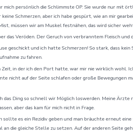
r mich persönlich die Schlimmste OP. Sie wurde nur mit ör
r keine Schmerzen, aber ich habe gespürt, wie an mir gearb
: Mist, müssen wir am Muskel festnähen, das wird sicher we
er das Veröden. Der Geruch von verbranntem Fleisch und d
se geschickt und ich hatte Schmerzen! So stark, dass kein 
aufnahme zu fahren.
it, in der ich den Port hatte, war mir nie wirklich wohl. I
nte nicht auf der Seite schlafen oder große Bewegungen m
 das Ding so schnell wir Möglich loswerden. Meine Ärzte ri
lassen, aber das kam für mich nicht in Frage.
 sollte es ein Rezidiv geben und man bräuchte erneut eine 
 an die gleiche Stelle zu setzen. Auf der anderen Seite geh