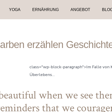
YOGA
ERNÄHRUNG
ANGEBOT
BLO
arben erzählen Geschicht
class="wp-block-paragraph">Im Falle von K
Überlebens…
 beautiful when we see the
reminders that we courage