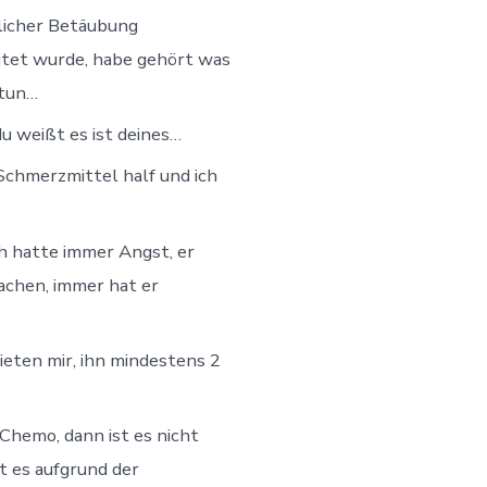
tlicher Betäubung
eitet wurde, habe gehört was
htun…
u weißt es ist deines…
Schmerzmittel half und ich
ch hatte immer Angst, er
achen, immer hat er
eten mir, ihn mindestens 2
Chemo, dann ist es nicht
t es aufgrund der