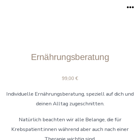
Zum
Me
Inhalt
springen
Ernährungsberatung
99,00
€
Individuelle Ernährungsberatung, speziell auf dich und
deinen Alltag zugeschnitten.
Natürlich beachten wir alle Belange, die für
Krebspatient:innen während aber auch nach einer
Therapie wichtig sind.