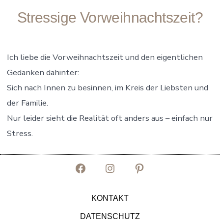
Stressige Vorweihnachtszeit?
Ich liebe die Vorweihnachtszeit und den eigentlichen
Gedanken dahinter:
Sich nach Innen zu besinnen, im Kreis der Liebsten und
der Familie.
Nur leider sieht die Realität oft anders aus – einfach nur
Stress.
Facebook
Instagram
Pinterest
in
in
in
KONTAKT
neuem
neuem
neuem
DATENSCHUTZ