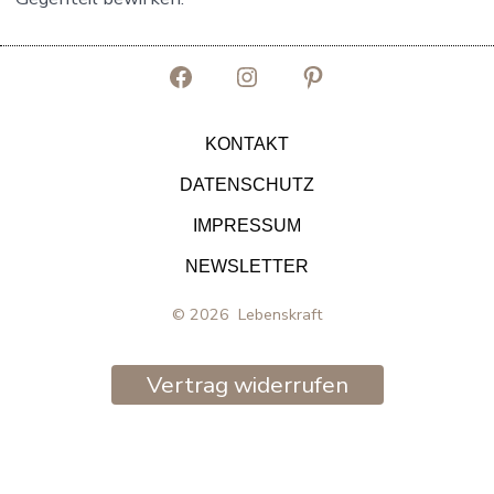
Facebook
Instagram
Pinterest
in
in
in
KONTAKT
neuem
neuem
neuem
DATENSCHUTZ
Tab
Tab
Tab
IMPRESSUM
öffnen
öffnen
öffnen
NEWSLETTER
© 2026
Lebenskraft
Vertrag widerrufen