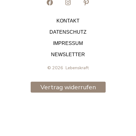
Facebook
Instagram
Pinterest
in
in
in
KONTAKT
neuem
neuem
neuem
DATENSCHUTZ
Tab
Tab
Tab
IMPRESSUM
öffnen
öffnen
öffnen
NEWSLETTER
© 2026
Lebenskraft
Vertrag widerrufen