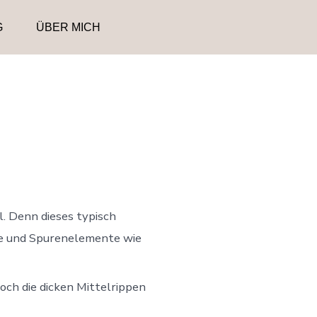
G
ÜBER MICH
l. Denn dieses typisch
fe und Spurenelemente wie
och die dicken Mittelrippen