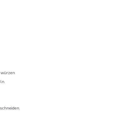
r würzen
ln.
schneiden.