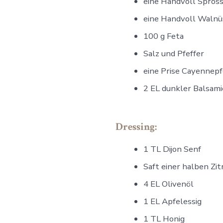
eine Handvoll Spros
eine Handvoll Walnü
100 g Feta
Salz und Pfeffer
eine Prise Cayennepf
2 EL dunkler Balsami
Dressing:
1 TL Dijon Senf
Saft einer halben Zi
4 EL Olivenöl
1 EL Apfelessig
1 TL Honig