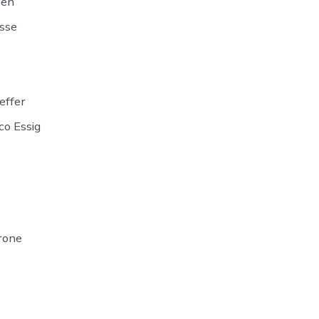
sen
sse
effer
co Essig
trone