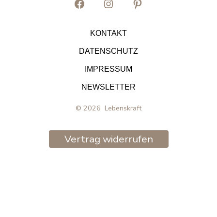
Facebook
Instagram
Pinterest
in
in
in
KONTAKT
neuem
neuem
neuem
DATENSCHUTZ
Tab
Tab
Tab
IMPRESSUM
öffnen
öffnen
öffnen
NEWSLETTER
© 2026
Lebenskraft
Vertrag widerrufen