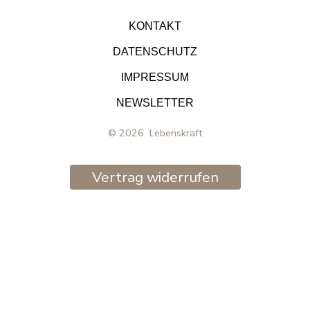
in
in
in
KONTAKT
neuem
neuem
neuem
DATENSCHUTZ
Tab
Tab
Tab
IMPRESSUM
öffnen
öffnen
öffnen
NEWSLETTER
© 2026
Lebenskraft
Vertrag widerrufen