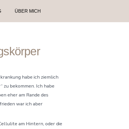
G
ÜBER MICH
ngskörper
krankung habe ich ziemlich
r“ zu bekommen. Ich habe
eben eher am Rande des
rieden war ich aber
Cellulite am Hintern, oder die