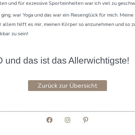
en und für exzessive Sporteinheiten war ich viel zu geschw
 ging, war Yoga und das war ein Riesenglück für mich. Meine t
r allem hilft es mir, meinen Körper so anzunehmen und so zu 
kbar zu sein!
und das ist das Allerwichtigste!
Zurück zur Übersicht
Facebook
Instagram
Pinterest
in
in
in