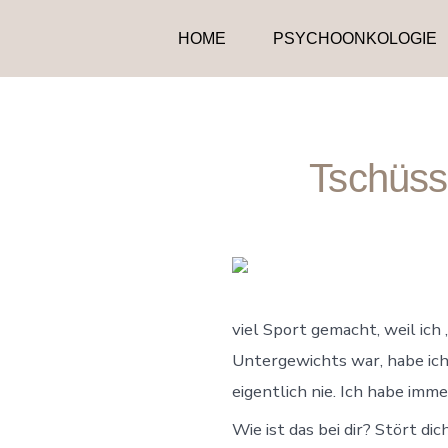
Zum
HOME
PSYCHOONKOLOGIE
Inhalt
springen
Tschüss 
viel Sport gemacht, weil ic
Untergewichts war, habe ich
eigentlich nie. Ich habe im
Wie ist das bei dir? Stört di