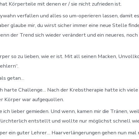
t Körperteile mit denen er / sie nicht zufrieden ist.
tywahn verfallen und alles so um-operieren lassen, damit e
aber glaube mir, du wirst sicher immer eine neue Stelle find
enn der Trend sich wieder verändert und ein neueres, noch
rper so zu lieben, wie er ist. Mit all seinen Macken, Unvo
ehlern“.
 als getan…
ich harte Challenge… Nach der Krebstherapie hatte ich viel
r Körper war aufgequollen.
e ich lieber gemieden. Und wenn, kamen mir die Tränen, weil
fürchterlich entstellt und wollte nur möglichst schnell wi
per ein guter Lehrer… Haarverlängerungen gehen nun mal n