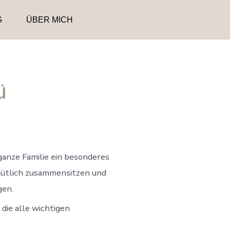
G
ÜBER MICH
ü
e
ganze Familie ein besonderes
emütlich zusammensitzen und
gen.
die alle wichtigen