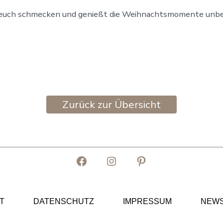
 euch schmecken und genießt die Weihnachtsmomente unb
Zurück zur Übersicht
Facebook
Instagram
Pinterest
in
in
in
neuem
neuem
neuem
T
DATENSCHUTZ
IMPRESSUM
NEWS
Tab
Tab
Tab