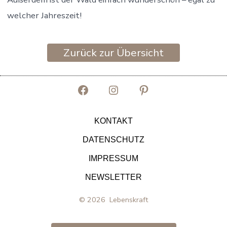
welcher Jahreszeit!
Zurück zur Übersicht
Facebook
Instagram
Pinterest
in
in
in
KONTAKT
neuem
neuem
neuem
DATENSCHUTZ
Tab
Tab
Tab
IMPRESSUM
öffnen
öffnen
öffnen
NEWSLETTER
© 2026
Lebenskraft