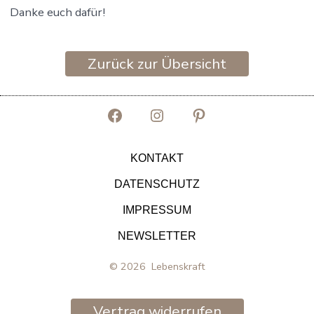
Danke euch dafür!
Zurück zur Übersicht
Facebook
Instagram
Pinterest
in
in
in
KONTAKT
neuem
neuem
neuem
DATENSCHUTZ
Tab
Tab
Tab
IMPRESSUM
öffnen
öffnen
öffnen
NEWSLETTER
© 2026
Lebenskraft
Vertrag widerrufen