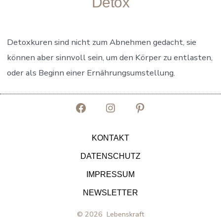
Detox
Detoxkuren sind nicht zum Abnehmen gedacht, sie
können aber sinnvoll sein, um den Körper zu entlasten,
oder als Beginn einer Ernährungsumstellung.
Facebook
Instagram
Pinterest
in
in
in
KONTAKT
neuem
neuem
neuem
DATENSCHUTZ
Tab
Tab
Tab
IMPRESSUM
öffnen
öffnen
öffnen
NEWSLETTER
© 2026
Lebenskraft