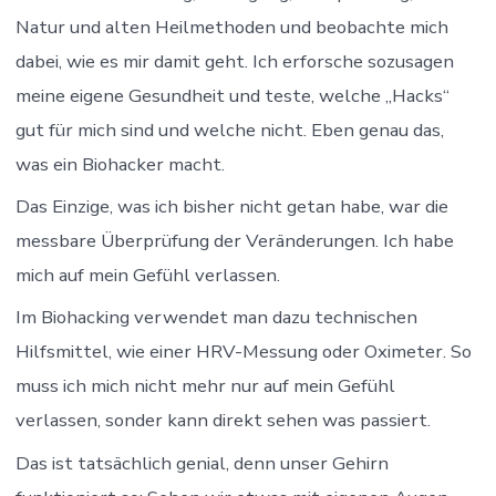
Natur und alten Heilmethoden und beobachte mich
dabei, wie es mir damit geht. Ich erforsche sozusagen
meine eigene Gesundheit und teste, welche „Hacks“
gut für mich sind und welche nicht. Eben genau das,
was ein Biohacker macht.
Das Einzige, was ich bisher nicht getan habe, war die
messbare Überprüfung der Veränderungen. Ich habe
mich auf mein Gefühl verlassen.
Im Biohacking verwendet man dazu technischen
Hilfsmittel, wie einer HRV-Messung oder Oximeter. So
muss ich mich nicht mehr nur auf mein Gefühl
verlassen, sonder kann direkt sehen was passiert.
Das ist tatsächlich genial, denn unser Gehirn