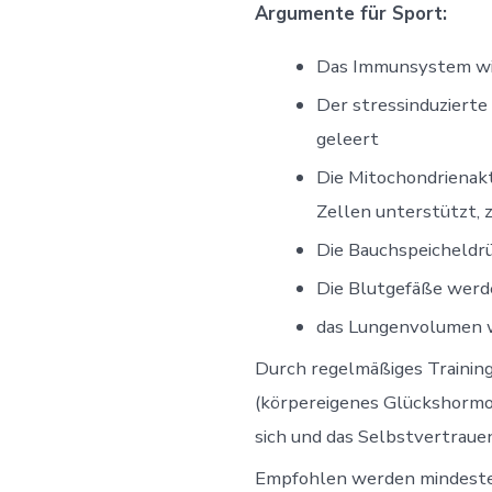
Argumente für Sport:
Das Immunsystem wir
Der stressinduzierte
geleert
Die Mitochondrienakt
Zellen unterstützt,
Die Bauchspeicheldrü
Die Blutgefäße werde
das Lungenvolumen w
Durch regelmäßiges Training 
(körpereigenes Glückshormon
sich und das Selbstvertraue
Empfohlen werden mindest