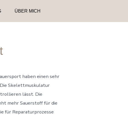
G
ÜBER MICH
t
uersport haben einen sehr
. Die Skelettmuskulatur
trollieren lässt. Die
eht mehr Sauerstoff für die
gie für Reparaturprozesse