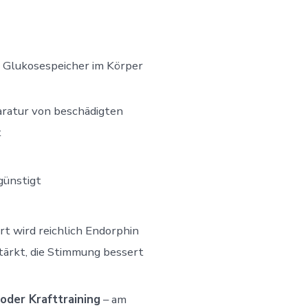
e Glukosespeicher im Körper
paratur von beschädigten
t
günstigt
rt wird reichlich Endorphin
tärkt, die Stimmung bessert
der Krafttraining
– am