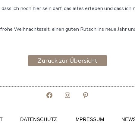
 dass ich noch hier sein darf, das alles erleben und dass ich
frohe Weihnachtszeit, einen guten Rutsch ins neue Jahr und
Zurück zur Übersicht
Facebook
Instagram
Pinterest
in
in
in
neuem
neuem
neuem
T
DATENSCHUTZ
IMPRESSUM
NEWS
Tab
Tab
Tab