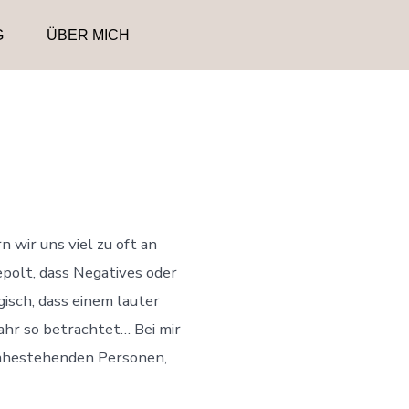
G
ÜBER MICH
 wir uns viel zu oft an
epolt, dass Negatives oder
isch, dass einem lauter
ahr so betrachtet… Bei mir
r nahestehenden Personen,