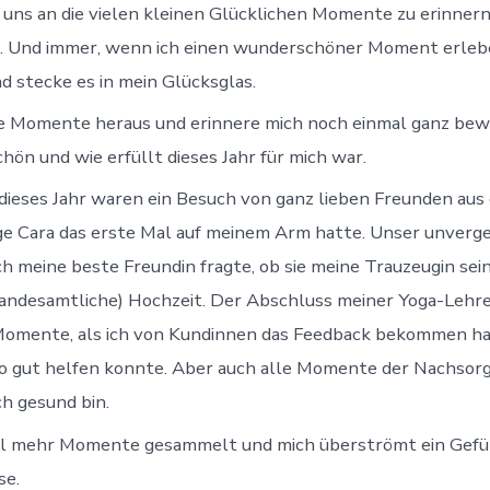
r uns an die vielen kleinen Glücklichen Momente zu erinnern
n. Und immer, wenn ich einen wunderschöner Moment erlebe, 
d stecke es in mein Glücksglas.
e Momente heraus und erinnere mich noch einmal ganz bewu
hön und wie erfüllt dieses Jahr für mich war.
dieses Jahr waren ein Besuch von ganz lieben Freunden aus d
ge Cara das erste Mal auf meinem Arm hatte. Unser unverg
h meine beste Freundin fragte, ob sie meine Trauzeugin sein w
andesamtliche) Hochzeit. Der Abschluss meiner Yoga-Lehre
 Momente, als ich von Kundinnen das Feedback bekommen ha
o gut helfen konnte. Aber auch alle Momente der Nachsorge,
ch gesund bin.
iel mehr Momente gesammelt und mich überströmt ein Gefüh
se.