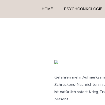
Zum
HOME
PSYCHOONKOLOGIE
Inhalt
springen
Gefahren mehr Aufmerksamkei
Schreckens-Nachrichten in d
ist natürlich sofort Krieg, 
präsent.