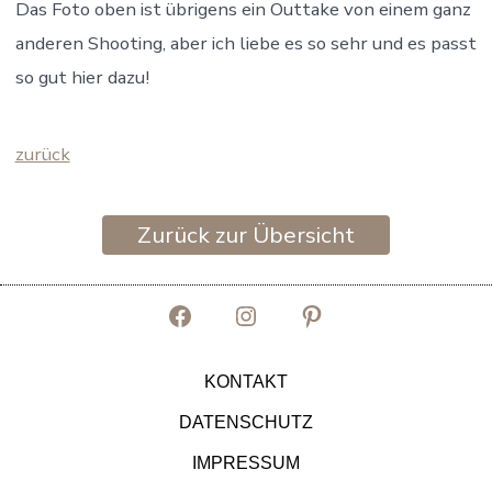
Das Foto oben ist übrigens ein Outtake von einem ganz
anderen Shooting, aber ich liebe es so sehr und es passt
so gut hier dazu!
zurück
Zurück zur Übersicht
Facebook
Instagram
Pinterest
in
in
in
KONTAKT
neuem
neuem
neuem
DATENSCHUTZ
Tab
Tab
Tab
IMPRESSUM
öffnen
öffnen
öffnen