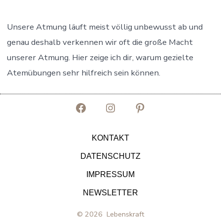
Unsere Atmung läuft meist völlig unbewusst ab und
genau deshalb verkennen wir oft die große Macht
unserer Atmung. Hier zeige ich dir, warum gezielte
Atemübungen sehr hilfreich sein können.
Facebook
Instagram
Pinterest
in
in
in
KONTAKT
neuem
neuem
neuem
DATENSCHUTZ
Tab
Tab
Tab
IMPRESSUM
öffnen
öffnen
öffnen
NEWSLETTER
© 2026
Lebenskraft