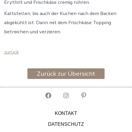
Erythrit und Frischkäse cremig rühren.
Kaltstellen, bis auch der Kuchen nach dem Backen
abgekühlt ist. Dann mit dem Frischkäse Topping
betreichen und verzieren.
zurück
Zurück zur Übersicht
Facebook
Instagram
Pinterest
in
in
in
KONTAKT
neuem
neuem
neuem
DATENSCHUTZ
Tab
Tab
Tab