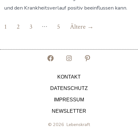
und den Krankheitsverlauf positiv beeinflussen kann.
…
1
2
3
5
Ältere
→
Seitennummerierung
der
Beiträge
Facebook
Instagram
Pinterest
in
in
in
KONTAKT
neuem
neuem
neuem
DATENSCHUTZ
Tab
Tab
Tab
IMPRESSUM
öffnen
öffnen
öffnen
NEWSLETTER
© 2026
Lebenskraft