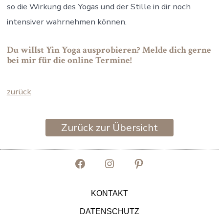
so die Wirkung des Yogas und der Stille in dir noch
intensiver wahrnehmen können.
Du willst Yin Yoga ausprobieren? Melde dich gerne
bei mir für die online Termine!
zurück
Zurück zur Übersicht
Facebook
Instagram
Pinterest
in
in
in
KONTAKT
neuem
neuem
neuem
DATENSCHUTZ
Tab
Tab
Tab