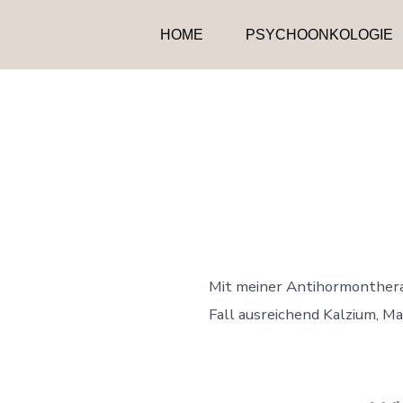
Zum
HOME
PSYCHOONKOLOGIE
Inhalt
springen
Mit meiner Antihormontherap
Fall ausreichend Kalzium, Ma