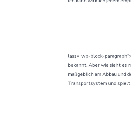
Ich kann wirklich jedem empf
lass=“wp-block-paragraph“>
bekannt. Aber wie sieht es m
maßgeblich am Abbau und de
Transportsystem und spielt 