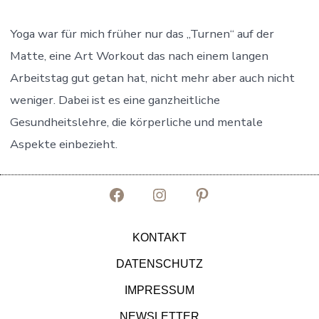
Yoga war für mich früher nur das „Turnen“ auf der
Matte, eine Art Workout das nach einem langen
Arbeitstag gut getan hat, nicht mehr aber auch nicht
weniger. Dabei ist es eine ganzheitliche
Gesundheitslehre, die körperliche und mentale
Aspekte einbezieht.
Facebook
Instagram
Pinterest
in
in
in
KONTAKT
neuem
neuem
neuem
DATENSCHUTZ
Tab
Tab
Tab
IMPRESSUM
öffnen
öffnen
öffnen
NEWSLETTER