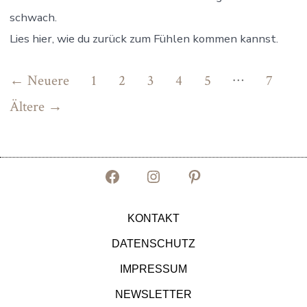
schwach.
Lies hier, wie du zurück zum Fühlen kommen kannst.
…
←
Neuere
1
2
3
4
5
7
Seitennummerierung
Ältere
→
der
Beiträge
Facebook
Instagram
Pinterest
in
in
in
KONTAKT
neuem
neuem
neuem
DATENSCHUTZ
Tab
Tab
Tab
IMPRESSUM
öffnen
öffnen
öffnen
NEWSLETTER